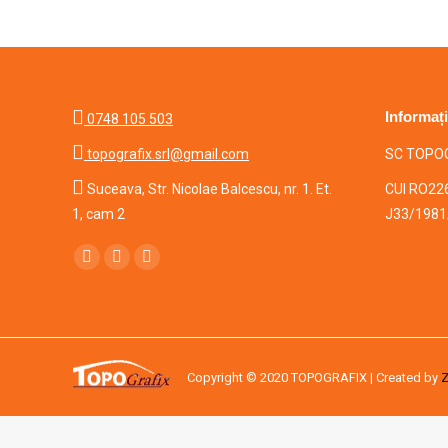
Informați
0748 105 503
topografix.srl@gmail.com
SC TOPOG

Suceava, Str. Nicolae Balcescu, nr. 1. Et.
CUI RO22
1, cam 2
J33/1981
Find us on:
Facebook
Mail
Whatsapp
Copyright © 2020 TOPOGRAFIX | Created by
Z