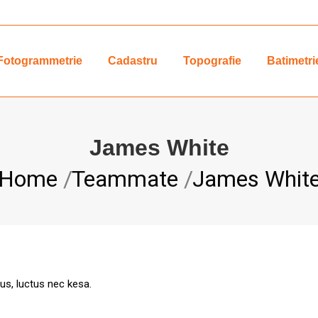
Fotogrammetrie
Cadastru
Topografie
Batimetri
James White
You are here:
Home
Teammate
James Whit
lus, luctus nec kesa.